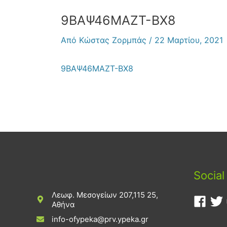
9ΒΑΨ46ΜΑΖΤ-ΒΧ8
Από
Κώστας Ζορμπάς
/
22 Μαρτίου, 2021
9ΒΑΨ46ΜΑΖΤ-ΒΧ8
Social
Λεωφ. Μεσογείων 207,115 25,
Αθήνα
info-ofypeka@prv.ypeka.gr