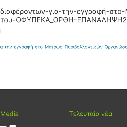
διαφέροντων-για-την-εγγραφή-στο-
ν-του-ΟΦΥΠΕΚΑ_ΟΡΘΗ-ΕΠΑΝΑΛΗΨΗ2
1
ια-την-εγγραφή-στο-Μητρώο-Περιβαλλοντικών-Οργανώ
 Media
Τελευταία νέα