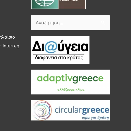
Αναζήτηση
για:
πλαίσιο
 Interreg