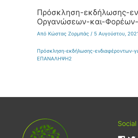
Πρόσκληση-εκδήλωσης-εν
Οργανώσεων-και-Φορέω
Από
Κώστας Ζορμπάς
/
5 Αυγούστου, 202
Πρόσκληση-εκδήλωσης-ενδιαφέροντων-γ
ΕΠΑΝΑΛΗΨΗ2
Social