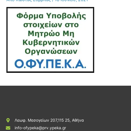
Λεωφ. Μεσογείων 207,115 25, Αθήνα
info-ofypeka@prv.ypeka.gr