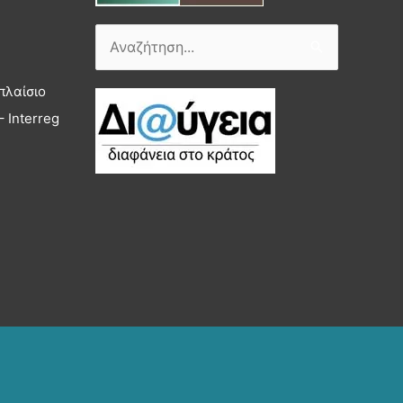
Αναζήτηση
για:
πλαίσιο
 Interreg