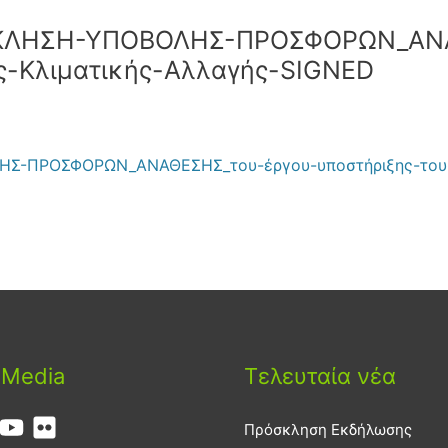
ΣΚΛΗΣΗ-ΥΠΟΒΟΛΗΣ-ΠΡΟΣΦΟΡΩΝ_ΑΝΑ
ς-Κλιματικής-Αλλαγής-SIGNED
Σ-ΠΡΟΣΦΟΡΩΝ_ΑΝΑΘΕΣΗΣ_του-έργου-υποστήριξης-του-
 Media
Τελευταία νέα
Πρόσκληση Εκδήλωσης