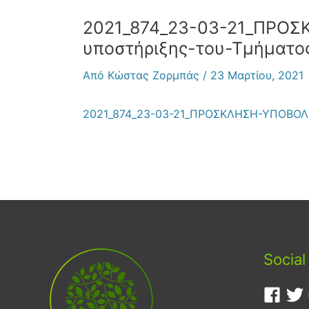
2021_874_23-03-21_ΠΡΟ
υποστήριξης-του-Τμήματο
Από
Κώστας Ζορμπάς
/
23 Μαρτίου, 2021
2021_874_23-03-21_ΠΡΟΣΚΛΗΣΗ-ΥΠΟΒΟΛΗ
Social