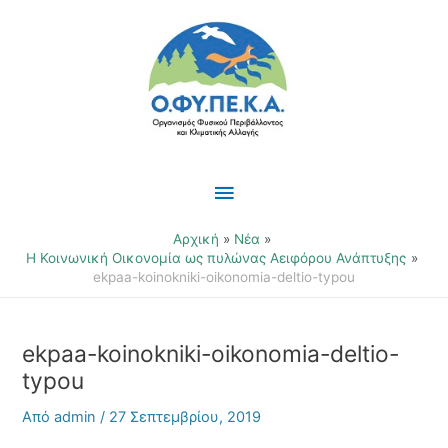
Μετάβαση
Κύριο
στο
περιεχόμενο
Μενού
Αρχική
Νέα
Η Κοινωνική Οικονομία ως πυλώνας Αειφόρου Ανάπτυξης
ekpaa-koinokniki-oikonomia-deltio-typou
ekpaa-koinokniki-oikonomia-deltio-
typou
Από
admin
/
27 Σεπτεμβρίου, 2019