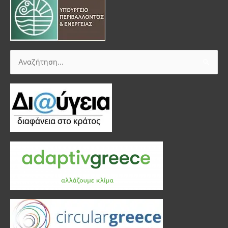
Αναζήτηση
για: