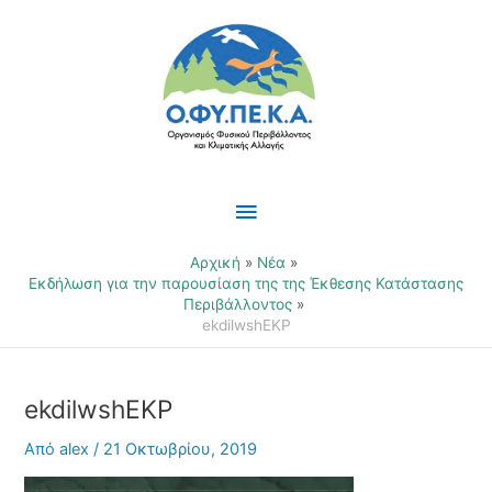
Μετάβαση
Κύριο
στο
περιεχόμενο
Μενού
Αρχική
Νέα
Eκδήλωση για την παρουσίαση της της Έκθεσης Κατάστασης
Περιβάλλοντος
ekdilwshEKP
ekdilwshEKP
Από
alex
/
21 Οκτωβρίου, 2019