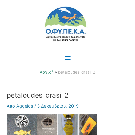
Μετάβαση
Κύριο
στο
περιεχόμενο
Μενού
Αρχική
petaloudes_drasi_2
petaloudes_drasi_2
Από
Aggelos
/
3 Δεκεμβρίου, 2019