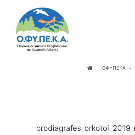
Μετάβαση
στο
περιεχόμενο
ΟΦΥΠΕΚΑ
prodiagrafes_orkotoi_2019