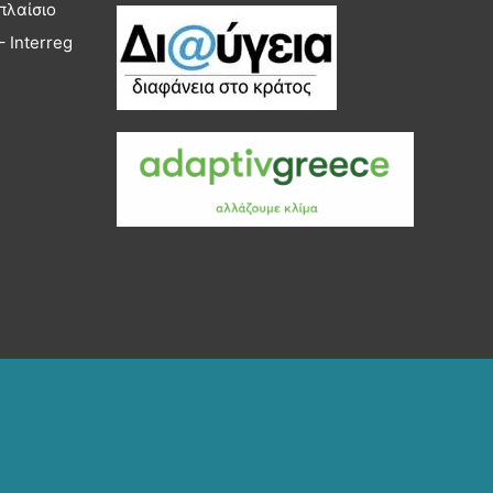
πλαίσιο
 Interreg