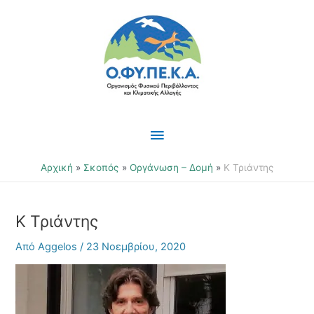
Μετάβαση
Κύριο
στο
περιεχόμενο
Μενού
Αρχική
Σκοπός
Οργάνωση – Δομή
Κ Τριάντης
Κ Τριάντης
Από
Aggelos
/
23 Νοεμβρίου, 2020