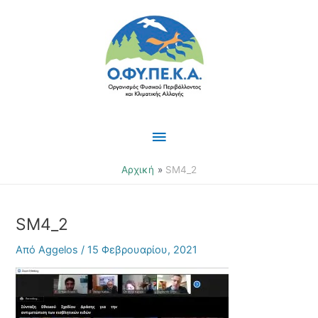
Μετάβαση
Κύριο
στο
περιεχόμενο
Μενού
Αρχική
SM4_2
SM4_2
Από
Aggelos
/
15 Φεβρουαρίου, 2021