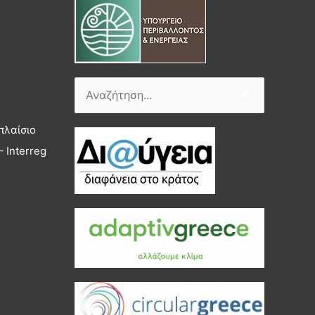
Αναζήτηση
για:
πλαίσιο
 Interreg