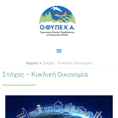
Μετάβαση
Κύριο
στο
περιεχόμενο
Μενού
Αρχική
Στόχος – Κυκλική Οικονομία
Στόχος – Κυκλική Οικονομία