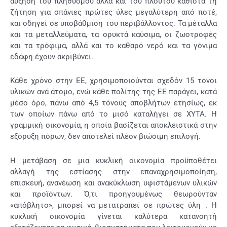
αύξηση του πληθυσμού αλλά και του πλούτου καθιστά τη
ζήτηση για σπάνιες πρώτες ύλες μεγαλύτερη από ποτέ,
και οδηγεί σε υποβάθμιση του περιβάλλοντος. Τα μέταλλα
και τα μεταλλεύματα, τα ορυκτά καύσιμα, οι ζωοτροφές
και τα τρόφιμα, αλλά και το καθαρό νερό και τα γόνιμα
εδάφη έχουν ακριβύνει.
Κάθε χρόνο στην ΕΕ, χρησιμοποιούνται σχεδόν 15 τόνοι
υλικών ανά άτομο, ενώ κάθε πολίτης της ΕΕ παράγει, κατά
μέσο όρο, πάνω από 4,5 τόνους αποβλήτων ετησίως, εκ
των οποίων πάνω από το μισό καταλήγει σε ΧΥΤΑ. Η
γραμμική οικονομία, η οποία βασίζεται αποκλειστικά στην
εξόρυξη πόρων, δεν αποτελεί πλέον βιώσιμη επιλογή.
Η μετάβαση σε μια κυκλική οικονομία προϋποθέτει
αλλαγή της εστίασης στην επαναχρησιμοποίηση,
επισκευή, ανανέωση και ανακύκλωση υφιστάμενων υλικών
και προϊόντων. Ό,τι προηγουμένως θεωρούνταν
«απόβλητο», μπορεί να μετατραπεί σε πρώτες ύλη . Η
κυκλική οικονομία γίνεται καλύτερα κατανοητή