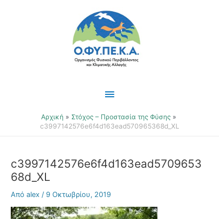
Μετάβαση
Κύριο
στο
περιεχόμενο
Μενού
Αρχική
Στόχος – Προστασία της Φύσης
c3997142576e6f4d163ead570965368d_XL
c3997142576e6f4d163ead5709653
68d_XL
Από
alex
/
9 Οκτωβρίου, 2019