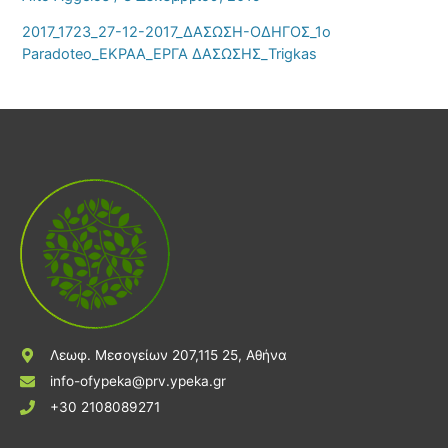
2017_1723_27-12-2017_ΔΑΣΩΣΗ-ΟΔΗΓΟΣ_1o
Paradoteo_EKPAA_ΕΡΓΑ ΔΑΣΩΣΗΣ_Trigkas
Λεωφ. Μεσογείων 207,115 25, Αθήνα
info-ofypeka@prv.ypeka.gr
+30 2108089271