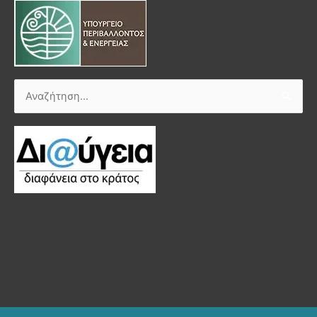
Αναζήτηση
για: