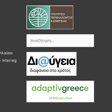
Αναζήτηση
για:
πλαίσιο
 Interreg