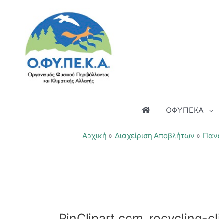
Μετάβαση
στο
περιεχόμενο
ΟΦΥΠΕΚΑ
Αρχική
Διαχείριση Αποβλήτων
Πανε
PinClipart.com_recycling-c