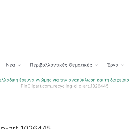
Νέα
Περιβαλλοντικές Θεματικές
Έργα
λλαδική έρευνα γνώμης για την ανακύκλωση και τη διαχείρι
PinClipart.com_recycling-clip-art_1026445
lip-art_1026445