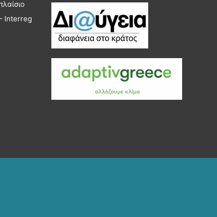
πλαίσιο
 Interreg