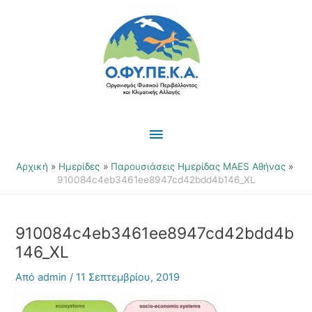
Μετάβαση
Κύριο
στο
περιεχόμενο
Μενού
Αρχική
Ημερίδες
Παρουσιάσεις Ημερίδας MAES Αθήνας
910084c4eb3461ee8947cd42bdd4b146_XL
910084c4eb3461ee8947cd42bdd4b
146_XL
Από
admin
/
11 Σεπτεμβρίου, 2019