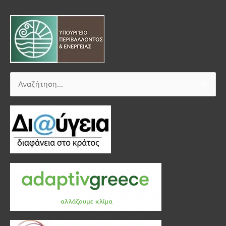
Αναζήτηση
για: