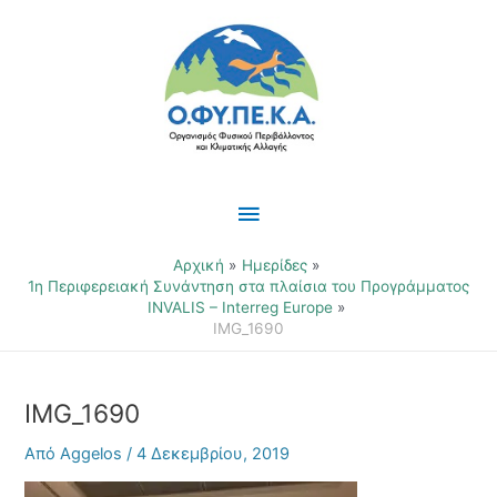
Μετάβαση
Κύριο
στο
περιεχόμενο
Μενού
Αρχική
Ημερίδες
1η Περιφερειακή Συνάντηση στα πλαίσια του Προγράμματος
INVALIS – Interreg Europe
IMG_1690
IMG_1690
Από
Aggelos
/
4 Δεκεμβρίου, 2019