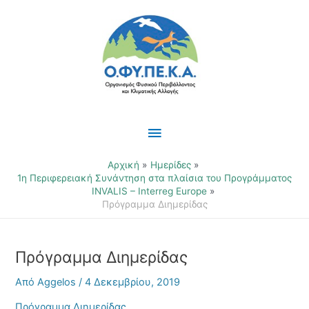
Μετάβαση
Κύριο
στο
περιεχόμενο
Μενού
Αρχική
Ημερίδες
1η Περιφερειακή Συνάντηση στα πλαίσια του Προγράμματος
INVALIS – Interreg Europe
Πρόγραμμα Διημερίδας
Πρόγραμμα Διημερίδας
Από
Aggelos
/
4 Δεκεμβρίου, 2019
Πρόγραμμα Διημερίδας