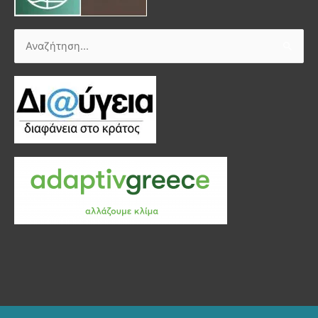
Αναζήτηση
για: