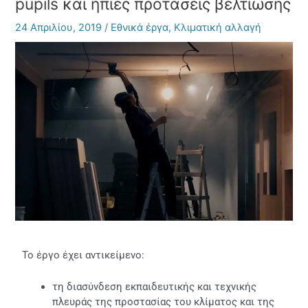
pupils και ήπιες προτάσεις βελτίωσης
24 Απριλίου, 2019
/
Εθνικά έργα
,
Κλιματική αλλαγή
Το έργο έχει αντικείμενο:
τη διασύνδεση εκπαιδευτικής και τεχνικής
πλευράς της προστασίας του κλίματος και της