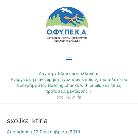
Μετάβαση
Κύριο
στο
περιεχόμενο
Μενού
Αρχική
Κλιματική αλλαγή
Ενεργειακή επιθεώρηση σχολικών κτιρίων, του πιλοτικού
προγράμματος Building checks with pupils και ήπιες
προτάσεις βελτίωσης
sxolika-ktiria
sxolika-ktiria
Από
admin
/
12 Σεπτεμβρίου, 2019