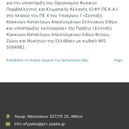
για την υποστήριξη του Οργανισμού Φυσικού
Περιβάλλοντος και Κλιματικής Αλλαγής (Ο.ΦΥ.ΠΕ.Κ.Α.)
στο πλαίσιο του ΠΕ 4 του Υποέργου 1 «Σύνταξη
Κόκκινων Καταλόγων Απειλούμενων Ελληνικών Ειδών
και υποστήριξης λειτουργίας» της Πράξης «Σύνταξη
Κόκκινων Καταλόγων Απειλούμενων Ειδών Φυτών,
Ζώων και Μυκήτων της Ελλάδας» με κωδικό MIS
5094982.
Κατεβάστε το πλήρες κείμενο της πρόσκλησης εδώ:
Λήψη
Λεωφ. Μεσογείων 207,115 25, Αθήνα
info-ofypeka@prv.ypeka.gr