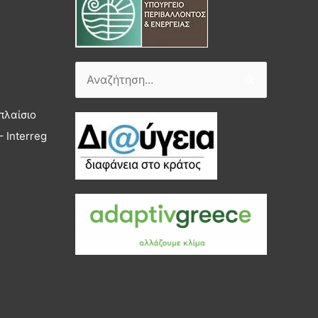
Αναζήτηση
για:
πλαίσιο
 Interreg