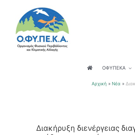
Μετάβαση
στο
περιεχόμενο
ΟΦΥΠΕΚΑ
Αρχική
Νέα
Διακ
Διακήρυξη διενέργειας δια