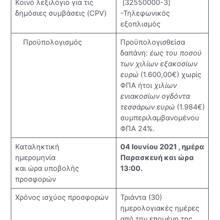
Κοινό λεξιλόγιο για τις
[32550000-3]
δημόσιες συμβάσεις (CPV)
-Τηλεφωνικός
εξοπλισμός
Προϋπολογισμός
Προϋπολογισθείσα
δαπάνη:
έως του ποσού
των χιλίων εξακοσίων
ευρώ
(1.600,00€) χωρίς
ΦΠΑ ήτοι
χιλίων
ενιακοσίων ογδόντα
τεσσάρων ευρώ
(1.984€)
συμπεριλαμβανομένου
ΦΠΑ 24%.
Καταληκτική
04 Ιουνίου 2021 , ημέρα
ημερομηνία
Παρασκευή και ώρα
και ώρα υποβολής
13:00.
προσφορών
Χρόνος ισχύος προσφορών
Τριάντα (30)
ημερολογιακές ημέρες
από την επομένη της