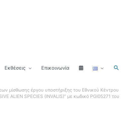
Αναζήτ
Εκθέσεις
Επικοινωνία
εων μίσθωσης έργου υποστήριξης του Εθνικού Κέντρου
VE ALIEN SPECIES (INVALIS)” με κωδικό PGI05271 του