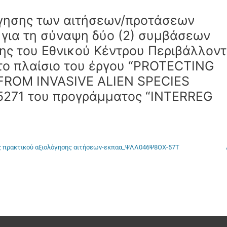
όγησης των αιτήσεων/προτάσεων
για τη σύναψη δύο (2) συμβάσεων
ης του Εθνικού Κέντρου Περιβάλλον
το πλαίσιο του έργου “PROTECTING
FROM INVASIVE ALIEN SPECIES
05271 του προγράμματος “INTERREG
ς πρακτικού αξιολόγησης αιτήσεων-εκπαα_ΨΛΛ046Ψ8ΟΧ-57Τ