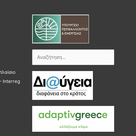
Αναζήτηση
για:
πλαίσιο
 Interreg