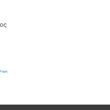
τος
Λήψη