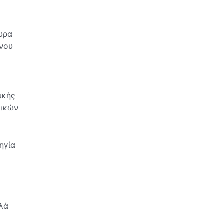
υρα
ένου
ικής
σικών
ηγία
λά