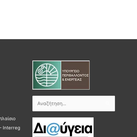
Αναζήτηση
για:
πλαίσιο
 Interreg