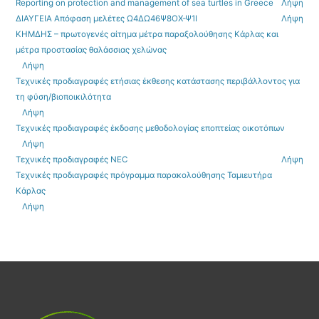
Reporting on protection and management of sea turtles in Greece
Λήψη
ΔΙΑΥΓΕΙΑ Απόφαση μελέτες Ω4ΔΩ46Ψ8ΟΧ-Ψ1Ι
Λήψη
ΚΗΜΔΗΣ – πρωτογενές αίτημα μέτρα παραξολούθησης Κάρλας και
μέτρα προστασίας θαλάσσιας χελώνας
Λήψη
Τεχνικές προδιαγραφές ετήσιας έκθεσης κατάστασης περιβάλλοντος για
τη φύση/βιοποικιλότητα
Λήψη
Τεχνικές προδιαγραφές έκδοσης μεθοδολογίας εποπτείας οικοτόπων
Λήψη
Τεχνικές προδιαγραφές NEC
Λήψη
Τεχνικές προδιαγραφές πρόγραμμα παρακολούθησης Ταμιευτήρα
Κάρλας
Λήψη