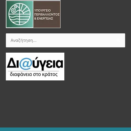
Αναζήτηση
για: