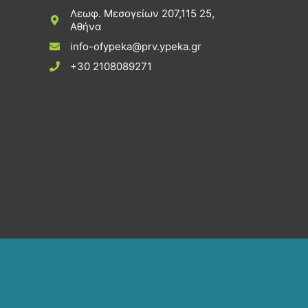
Λεωφ. Μεσογείων 207,115 25,
Αθήνα
info-ofypeka@prv.ypeka.gr
+30 2108089271