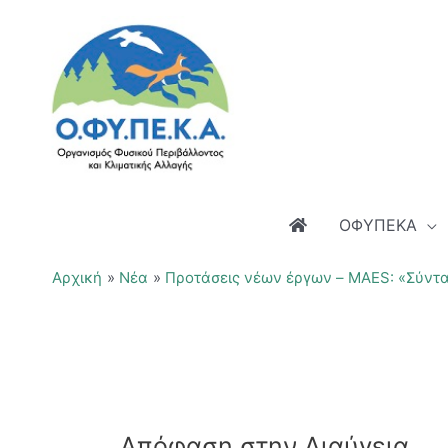
Μετάβαση
στο
περιεχόμενο
ΟΦΥΠΕΚΑ
Αρχική
Νέα
Προτάσεις νέων έργων – MAES: «Σύντα
Απόφαση στην Διαύγεια