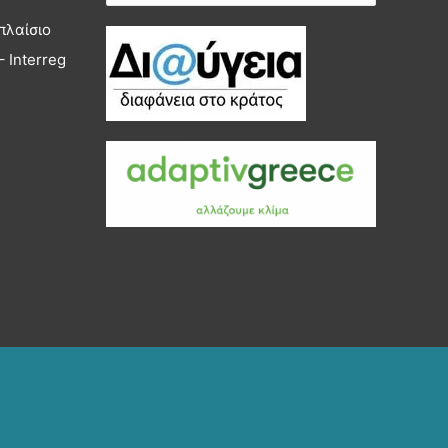
για:
πλαίσιο
 Interreg