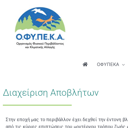
Μετάβαση
στο
περιεχόμενο
ΟΦΥΠΕΚΑ
Διαχείριση Αποβλήτων
Στην εποχή μας το περιβάλλον έχει δεχθεί την έντονη β
από τις κύριες επιπτώσεις του μοντέρνου τρόπου ζωής μ