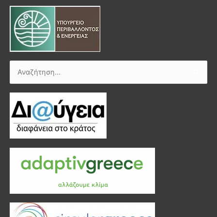
Αναζήτηση
για: