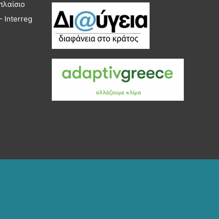
πλαίσιο
 Interreg