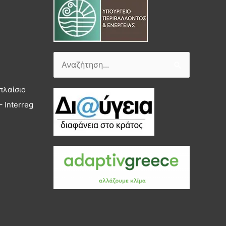
Αναζήτηση
για:
πλαίσιο
 Interreg