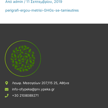
Από
admin
/
11 Σεπτεμβρίου, 2019
perigrafi-ergou-metrisi-GHGs-se-tamieutires
Λεωφ. Μεσογείων 207,115 25, Αθήνα
info-ofypeka@prv.ypeka.gr
+30 2108089271