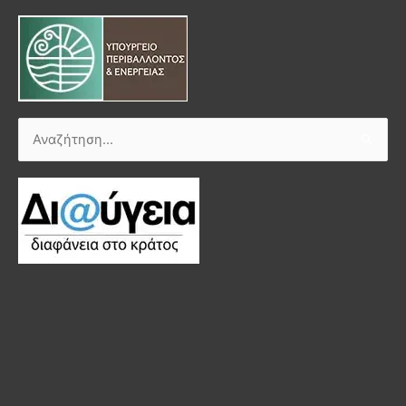
Αναζήτηση
για: