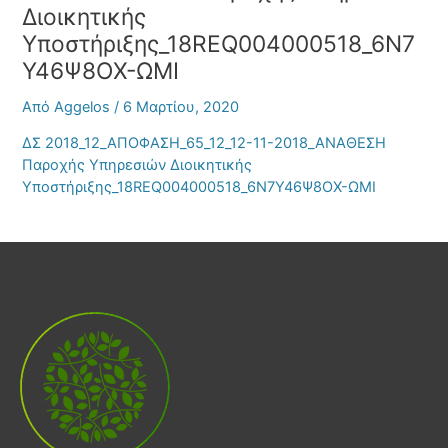
Διοικητικής
Υποστήριξης_18REQ004000518_6Ν7
Υ46Ψ8ΟΧ-ΩΜΙ
Από
Aggelos
/
6 Μαρτίου, 2020
ΔΣ 2018_12_ΑΠΟΦΑΣΗ_65_12_12-11-2018_ΑΝΑΘΕΣΗ
Παροχής Υπηρεσιών Διοικητικής
Υποστήριξης_18REQ004000518_6Ν7Υ46Ψ8ΟΧ-ΩΜΙ