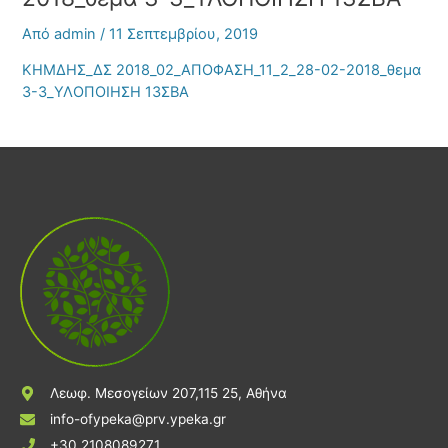
Από
admin
/
11 Σεπτεμβρίου, 2019
ΚΗΜΔΗΣ_ΔΣ 2018_02_ΑΠΟΦΑΣΗ_11_2_28-02-2018_θεμα
3-3_ΥΛΟΠΟΙΗΣΗ 13ΣΒΑ
Λεωφ. Μεσογείων 207,115 25, Αθήνα
info-ofypeka@prv.ypeka.gr
+30 2108089271