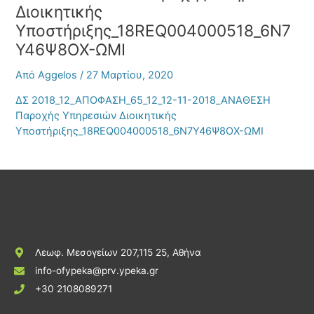
Διοικητικής
Υποστήριξης_18REQ004000518_6Ν7
Υ46Ψ8ΟΧ-ΩΜΙ
Από
Aggelos
/
27 Μαρτίου, 2020
ΔΣ 2018_12_ΑΠΟΦΑΣΗ_65_12_12-11-2018_ΑΝΑΘΕΣΗ
Παροχής Υπηρεσιών Διοικητικής
Υποστήριξης_18REQ004000518_6Ν7Υ46Ψ8ΟΧ-ΩΜΙ
Λεωφ. Μεσογείων 207,115 25, Αθήνα
info-ofypeka@prv.ypeka.gr
+30 2108089271