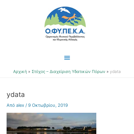
Μετάβαση
Κύριο
στο
περιεχόμενο
Μενού
Αρχική
Στόχος – Διαχείριση Υδατικών Πόρων
ydata
ydata
Από
alex
/
9 Οκτωβρίου, 2019