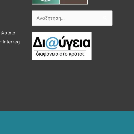
Αναζήτηση
για:
πλαίσιο
 Interreg