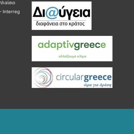
πλαίσιο
 Interreg