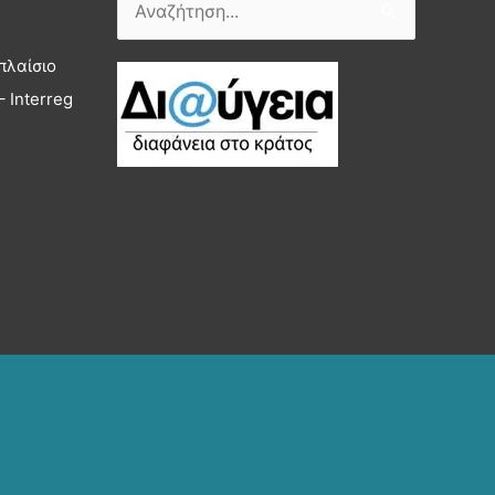
Αναζήτηση
για:
πλαίσιο
 Interreg