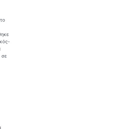
στο
θηκε
ικός-
α
 σε
Η