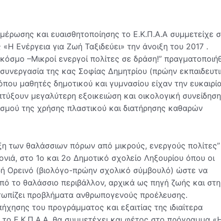
μέρωσης και ευαισθητοποίησης το Ε.Κ.Π.Α.Α συμμετείχε 
Η Ενέργεια για Ζωή Ταξιδεύει» την άνοιξη του 2017 .
κόσμο –Μικροί ενεργοί πολίτες σε δράση!” πραγματοποιή
 συνεργασία της κας Σοφίας Δημητρίου (πρώην εκπαιδευτ
όπου μαθητές δημοτικού και γυμνασίου είχαν την ευκαιρί
πτύξουν μεγαλύτερη εξοικειώση και οικολογική συνείδηση
ισμού της χρήσης πλαστικού και διατήρησης καθαρών
ξη των θαλάσσιων πόρων από μικρούς, ενεργούς πολίτες”
ιά, στο 1ο και 2ο Δημοτικό σχολείο Ληξουρίου όπου οι
ή Ορεινό (βιολόγο-πρώην σχολικό σύμβουλό) ώστε να
πό το θαλάσσιο περιβάλλον, αρχικά ως πηγή ζωής και στη
ετωπίζει προβλήματα ανθρωπογενούς προέλευσης.
πήχησης του προγράμματος και εξαιτίας της ιδιαίτερα
 το Ε.Κ.Π.Α.Α. θα συμμετέχει και φέτος στο πρόγραμμα «