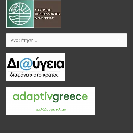
Αναζήτηση
για: