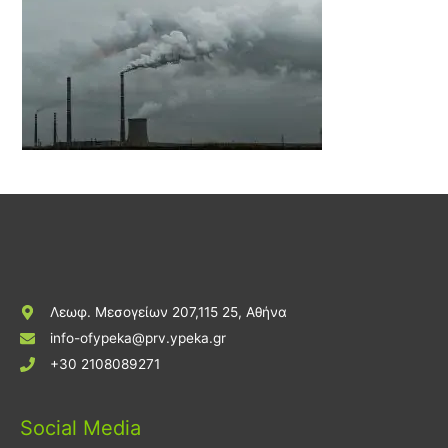
Λεωφ. Μεσογείων 207,115 25, Αθήνα
info-ofypeka@prv.ypeka.gr
+30 2108089271
Social Media