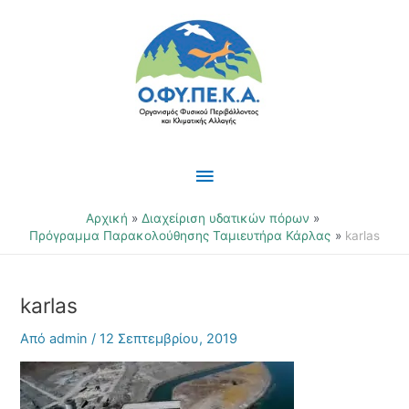
Μετάβαση
Κύριο
στο
περιεχόμενο
Μενού
Αρχική
Διαχείριση υδατικών πόρων
Πρόγραμμα Παρακολούθησης Ταμιευτήρα Κάρλας
karlas
karlas
Από
admin
/
12 Σεπτεμβρίου, 2019