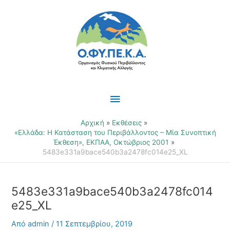
Μετάβαση
Κύριο
στο
περιεχόμενο
Μενού
Αρχική
Εκθέσεις
«Ελλάδα: Η Κατάσταση του Περιβάλλοντος – Μία Συνοπτική
Έκθεση», ΕΚΠΑΑ, Οκτώβριος 2001
5483e331a9bace540b3a2478fc014e25_XL
5483e331a9bace540b3a2478fc014
e25_XL
Από
admin
/
11 Σεπτεμβρίου, 2019