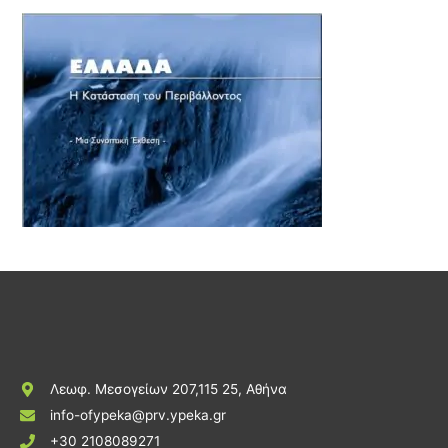
Λεωφ. Μεσογείων 207,115 25, Αθήνα
info-ofypeka@prv.ypeka.gr
+30 2108089271