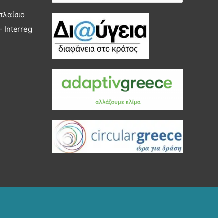
για:
πλαίσιο
 Interreg