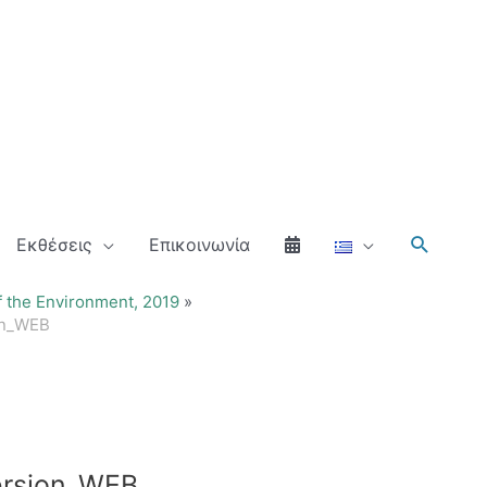
Αναζήτ
Εκθέσεις
Επικοινωνία
 the Environment, 2019
on_WEB
ersion_WEB