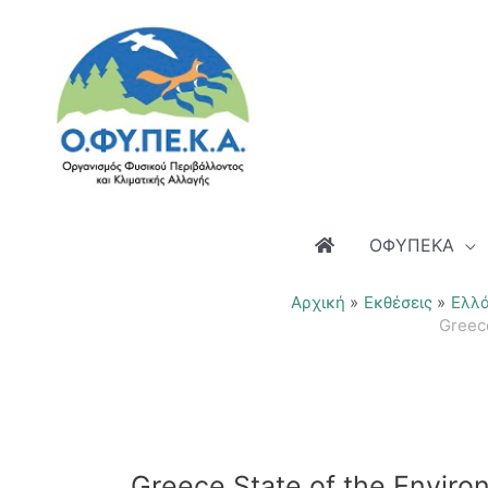
Μετάβαση
στο
περιεχόμενο
ΟΦΥΠΕΚΑ
Αρχική
Εκθέσεις
Ελλά
Greec
Greece State of the Envir