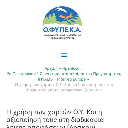
Μετάβαση
Κύριο
στο
περιεχόμενο
Μενού
Αρχική
Ημερίδες
2η Περιφερειακή Συνάντηση στα πλαίσια του Προγράμματος
INVALIS – Interreg Europe
Η χρήση των χαρτών Ο.Υ. Και η αξιοποίησή τους στη
διαδικασία λήψης αποφάσεων (Δράκου)
Η χρήση των χαρτών Ο.Υ. Και η
αξιοποίησή τους στη διαδικασία
λήψης αποφάσεων (Δράκου)